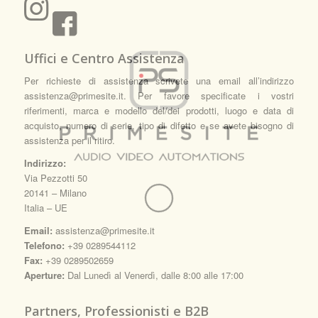
Uffici e Centro Assistenza
Per richieste di assistenza scrivete una email all’indirizzo
assistenza@primesite.it. Per favore specificate i vostri
riferimenti, marca e modello del/dei prodotti, luogo e data di
acquisto, numero di serie, tipo di difetto e se avete bisogno di
assistenza per il ritiro.
Indirizzo:
Via Pezzotti 50
20141 – Milano
Italia – UE
Email:
assistenza@primesite.it
Telefono:
+39 0289544112
Fax:
+39 0289502659
Aperture:
Dal Lunedì al Venerdì, dalle 8:00 alle 17:00
Partners, Professionisti e B2B